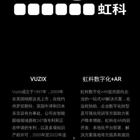
VUZIX
虹科数字化+AR
Vuzix成立于1997年，2009年
虹科数字化+AR提供面向企
在美国纳斯达克上市，在纽约
业的一站式AR解决方案，在
州罗切斯特、英国牛津和日本
远程协助、企业数字化转型
东京设有办事处。公司在智能
及可视化培训等方面助力客
眼镜领域拥有247项专利和正
户降本增效。虹科在AR内容
在申请的专利，以及多项知识
开发、本地化平台部署、解
产权许可，2005年至2022年连
决方案落地等方面具有成功